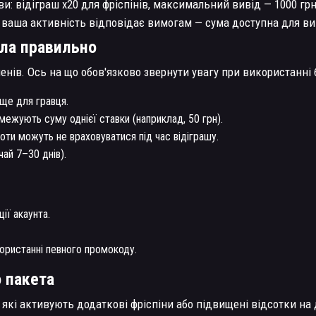
ви: відіграш x20 для фріспінів, максимальний вивід — 1000 грн
що ваша активність відповідає вимогам — сума доступна для ви
ила правильно
нів. Ось на що обов'язково звернути увагу при використанні бо
ще для гравця.
межують суму однієї ставки (наприклад, 50 грн).
лоти можуть не враховуватися під час відіграшу.
чай 7–30 днів).
ії акаунта.
ористанні певного промокоду.
о пакета
, які активують додаткові фріспіни або підвищені відсотки на 