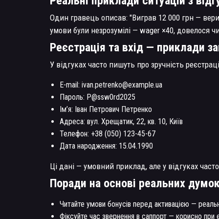
Реальні приклади ситуацій з відг
Один гравець описав: "Виграв 12 000 грн — вери
умови були незрозумілі — wager ×40, довелося ч
Реєстрація та вхід — приклади з
У відгуках часто пишуть про зручність реєстра
E-mail: ivan.petrenko@example.ua
Пароль: P@ssw0rd2025
Ім’я: Іван Петрович Петренко
Адреса: вул. Хрещатик, 22, кв. 10, Київ
Телефон: +38 (050) 123-45-67
Дата народження: 15.04.1990
Ці дані — умовний приклад, але у відгуках част
Поради на основі реальних думок
Читайте умови бонусів перед активацією — реаль
Фіксуйте час звернення в саппорт — корисно при е