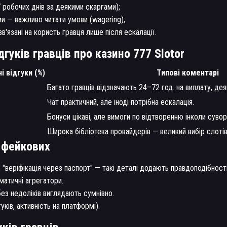
7 робочих днів за деякими скаргами);
и — важливо читати умови (wagering);
в'язані на користь гравця лише після ескалації.
гуків гравців про казино 777 Slotor
і відгуки (%)
Типові коментарі
Багато гравців відзначають 24–72 год. на виплату, дея
Чат практичний, але іноді потрібна ескалація.
Бонуси цікаві, але вимоги по відтворенню інколи суворі
Широка бібліотека провайдерів — великий вибір слотів 
д фейкових
, "веріфікація через паспорт" — такі деталі додають правдоподібності
матичні агрегатори.
без недоліків виглядають сумнівно.
уків, активність на платформі).