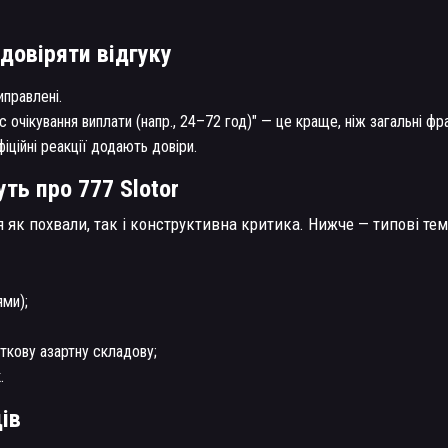
довіряти відгуку
иправлені.
с очікування виплати (напр., 24–72 год)" — це краще, ніж загальні фр
іційні реакції додають довіри.
ть про 777 Slotor
ся як похвали, так і конструктивна критика. Нижче — типові те
ями);
ткову азартну складову;
.
ів