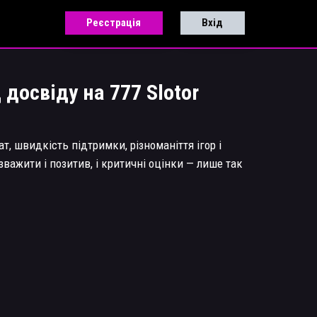
Реєстрація
Вхід
 досвіду на 777 Slotor
, швидкість підтримки, різноманіття ігор і
 зважити і позитив, і критичні оцінки — лише так