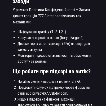
заходи
У рамках Політика Конфіденційності – Захист
даних гравців 777 Slotor реалізовано такі
механізми:
Шифрування трафіку (TLS 1.2+).
Хешування паролів з сіллю (bcrypt/argon2).
Двофакторна автентифікація (2FA) як опція для
захисту акаунта.
Моніторинг підозрілої активності та обмеження
доступу за ролями.
Що робити при підозрі на витік?
Негайно змінити пароль та включити 2FA.
Повідомити службу підтримки через форму на
сайті або privacy@777slotor.com.
Якщо є підозра на фінансові махінації —
звернутися до банку та надати повідомлення від