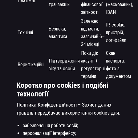
Платіжні
транзакцій
фінансової
(маскований),
звітності
IBAN
Залежно
IP, cookie,
Безпека,
від мети,
Технічні
пристрій,
аналітика
зазвичай 6–
лог-файли
24 місяці
Поки діє
Скан
Підтвердження
акаунт +
паспорта,
Верифікаційні
віку та особи
регуляторні
фото з
терміни
документом
Коротко про cookies і подібні
технології
Політика Конфіденційності – Захист даних
гравців передбачає використання cookies для:
забезпечення роботи сесій;
персоналізації інтерфейсу;