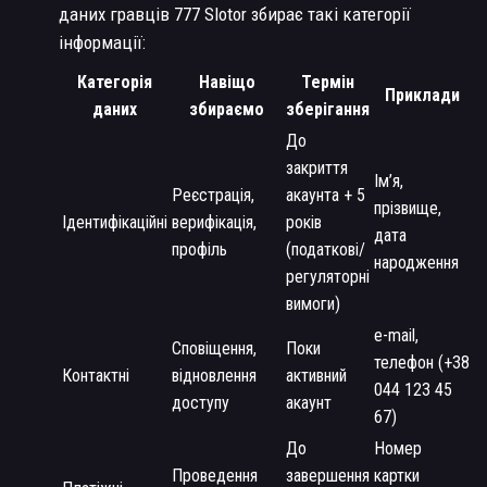
даних гравців 777 Slotor збирає такі категорії
інформації:
Категорія
Навіщо
Термін
Приклади
даних
збираємо
зберігання
До
закриття
Ім’я,
Реєстрація,
акаунта + 5
прізвище,
Ідентифікаційні
верифікація,
років
дата
профіль
(податкові/
народження
регуляторні
вимоги)
e-mail,
Сповіщення,
Поки
телефон (+38
Контактні
відновлення
активний
044 123 45
доступу
акаунт
67)
До
Номер
Проведення
завершення
картки