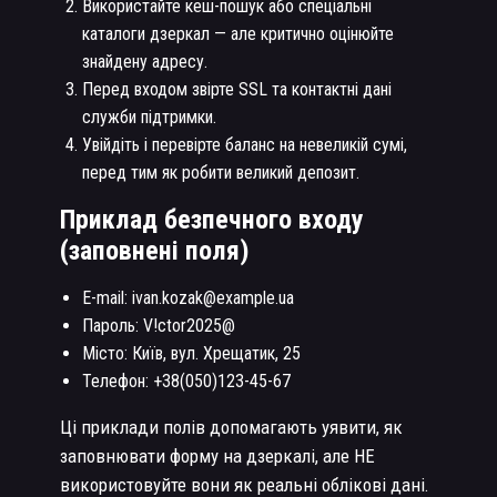
Використайте кеш-пошук або спеціальні
каталоги дзеркал — але критично оцінюйте
знайдену адресу.
Перед входом звірте SSL та контактні дані
служби підтримки.
Увійдіть і перевірте баланс на невеликій сумі,
перед тим як робити великий депозит.
Приклад безпечного входу
(заповнені поля)
E-mail: ivan.kozak@example.ua
Пароль: V!ctor2025@
Місто: Київ, вул. Хрещатик, 25
Телефон: +38(050)123-45-67
Ці приклади полів допомагають уявити, як
заповнювати форму на дзеркалі, але НЕ
використовуйте вони як реальні облікові дані.