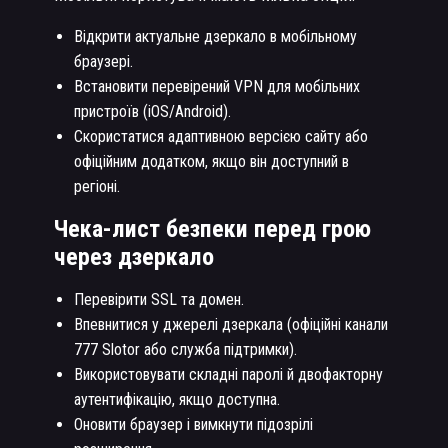
Відкрити актуальне дзеркало в мобільному
браузері.
Встановити перевірений VPN для мобільних
пристроїв (iOS/Android).
Скористатися адаптивною версією сайту або
офіційним додатком, якщо він доступний в
регіоні.
Чека-лист безпеки перед грою
через дзеркало
Перевірити SSL та домен.
Впевнитися у джерелі дзеркала (офіційні канали
777 Slotor або служба підтримки).
Використовувати складні паролі й двофакторну
аутентифікацію, якщо доступна.
Оновити браузер і вимкнути підозрілі